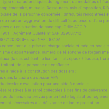
e : type et caractéristiques du logement ou modalités d’hé
omplémentaire, mutuelle. Ressources, avis d’imposition, RIB
sociale de la personne concernée : difficultés rencontrées e
in de repérer l’aggravation de difficultés ou encore d’une p
gées ou en situation de handicap. Grille AGGIR.
i 1901 – Agrément Qualité n° SAP 329087712
908771200066– code NAF : 8810A
s concourant à la prise en charge sociale et médico-sociale
anisme d’appartenance, numéro de téléphone de l’organisme, 
 (le cas échéant, le lien familial : époux / épouse, frère / s
 traitant, de la personne de confiance.
es à l’aide à la constitution des dossiers :
es dans la cadre du dossier APA
du dossier d’évaluation pour une aide à domicile
ées relatives à la santé collectées à des fins de délivrance 
 ou de handicap prévue par un texte législatif ou réglemen
ement nécessaires à la délivrance de ladite prestation.