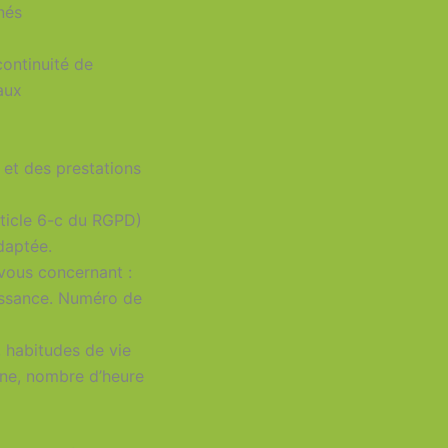
nés
continuité de
aux
s et des prestations
rticle 6-c du RGPD)
adaptée.
vous concernant :
aissance. Numéro de
, habitudes de vie
enne, nombre d’heure