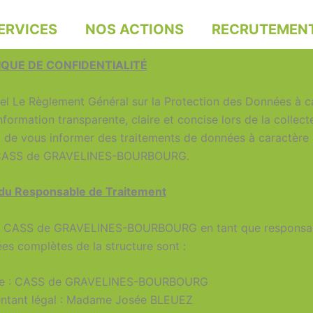
ERVICES
NOS ACTIONS
RECRUTEMEN
IQUE DE CONFIDENTIALITÉ
el Le Règlement Général sur la Protection des Données à c
formation transparente, claire et concise lors de la collec
st de vous informer des traitements de données à caractère
e CASS de GRAVELINES-BOURBOURG.
 du Responsable de Traitement
r le CASS de GRAVELINES-BOURBOURG en tant que responsab
s complètes de la structure sont :
sme : CASS de GRAVELINES-BOURBOURG
ntant légal : Madame Josée BLEUEZ