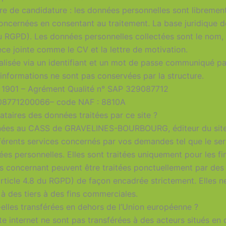
aire de candidature : les données personnelles sont librem
nées en consentant au traitement. La base juridique de
 RGPD). Les données personnelles collectées sont le nom, l’
èce jointe comme le CV et la lettre de motivation.
 réalisée via un identifiant et un mot de passe communiqué p
rmations ne sont pas conservées par la structure.
i 1901 – Agrément Qualité n° SAP 329087712
908771200066– code NAF : 8810A
ataires des données traitées par ce site ?
tinées au CASS de GRAVELINES-BOURBOURG, éditeur du site
ifférents services concernés par vos demandes tel que le se
es personnelles. Elles sont traitées uniquement pour les fin
concernant peuvent être traitées ponctuellement par des 
cle 4.8 du RGPD) de façon encadrée strictement. Elles ne
 des tiers à des fins commerciales.
elles transférées en dehors de l’Union européenne ?
e internet ne sont pas transférées à des acteurs situés en 