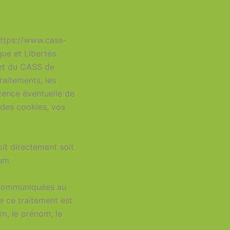
ttps://www.cass-
ue et Libertés.
net du CASS de
raitements, les
stence éventuelle de
 des cookies, vos
oit directement soit
um.
t communiquées au
 ce traitement est
m, le prénom, le