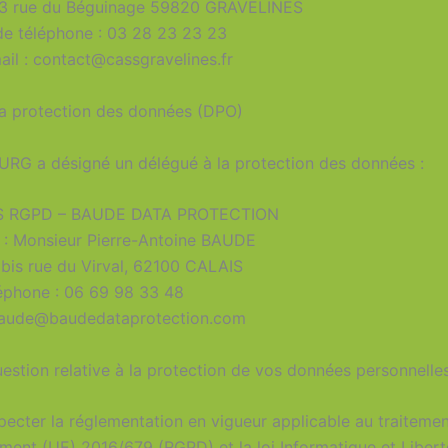
 73 rue du Béguinage 59820 GRAVELINES
e téléphone : 03 28 23 23 23
il : contact@cassgravelines.fr
la protection des données (DPO)
 a désigné un délégué à la protection des données :
CS RGPD – BAUDE DATA PROTECTION
 : Monsieur Pierre-Antoine BAUDE
 bis rue du Virval, 62100 CALAIS
éphone : 06 69 98 33 48
.baude@baudedataprotection.com
estion relative à la protection de vos données personnelles
er la réglementation en vigueur applicable au traitemen
ent (UE) 2016/679 (RGPD) et la loi Informatique et Libert