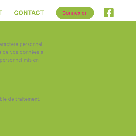
T
CONTACT
Connexion
aractère personnel
te de vos données à
 personnel mis en
le de traitement.