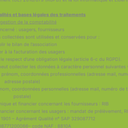
nalités et bases légales des traitements
gestion de la comptabilité
ncerné : usagers, fournisseurs
collectées sont utilisées et conservées pour :
lir le bilan de l’association
r à la facturation des usagers
le respect d’une obligation légale (article 6-c du RGPD).
collecter les données à caractère personnel suivantes 
om, prénom, coordonnées professionnelles (adresse mail, nu
adresse postale)
 prénom, coordonnées personnelles (adresse mail, numéro de 
postale)
que et financier concernant les fournisseurs : RIB
nancier concernant les usagers : mandat de prélèvement, R
i 1901 – Agrément Qualité n° SAP 329087712
908771200066– code NAF : 8810A