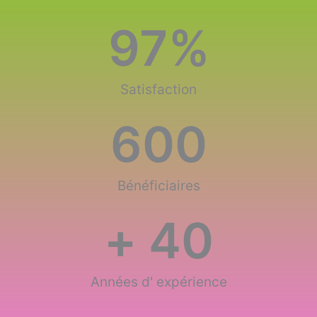
97
%
Satisfaction
600
Bénéficiaires
+ 
40
Années d' expérience