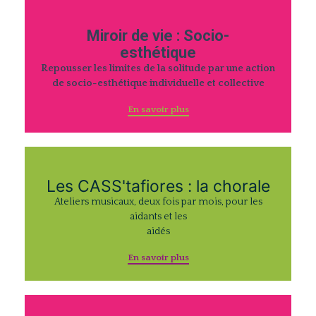
Miroir de vie : Socio-
esthétique
Repousser les limites de la solitude par une action
de socio-esthétique individuelle et collective
En savoir plus
Les CASS'tafiores : la chorale
Ateliers musicaux, deux fois par mois, pour les
aidants et les
aidés
En savoir plus