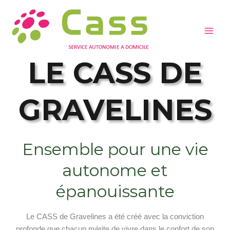
Aller
au
contenu
LE CASS DE
GRAVELINES
Ensemble pour une vie
autonome et
épanouissante
Le CASS de Gravelines a été créé avec la conviction
profonde que chacun mérite de vivre dans le confort de son